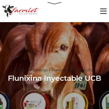
Portada
»
Catálogo
»
Flunixina Inyectable UCB
Flunixina Inyectable UCB