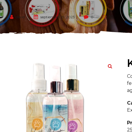
10
david
septiembre 25, 2023
0
Co
fe
ag
C
Ex
P
25