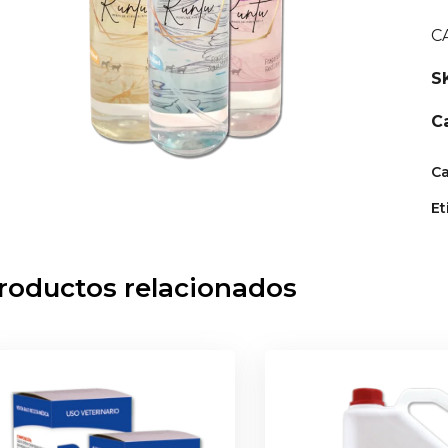
C
S
C
Ca
Et
roductos relacionados