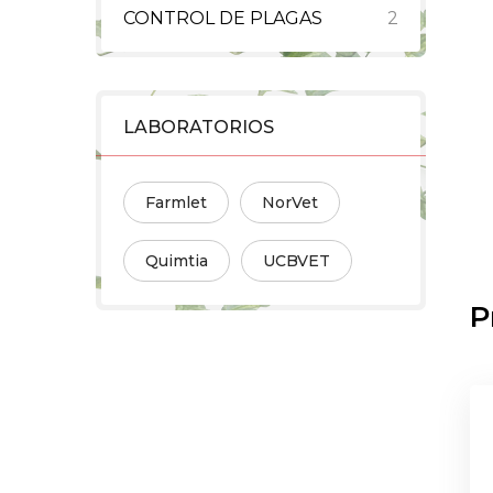
CONTROL DE PLAGAS
2
LABORATORIOS
Farmlet
NorVet
Quimtia
UCBVET
P