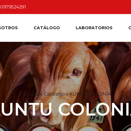
0979524291
SOTROS
CATÁLOGO
LABORATORIOS
Portada
»
Catálogo
»
KUNTU COLONIA
UNTU COLON