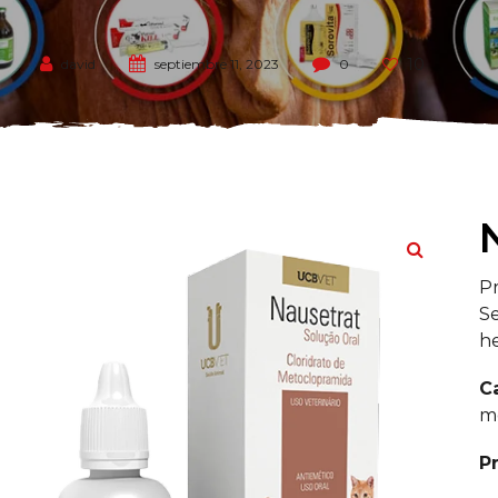
10
david
septiembre 11, 2023
0
Pr
S
he
C
m
P