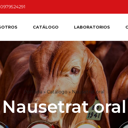
0979524291
SOTROS
CATÁLOGO
LABORATORIOS
Portada
»
Catálogo
»
Nausetrat oral
Nausetrat oral