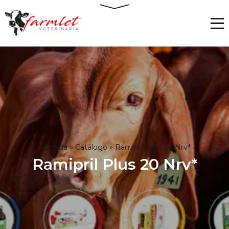
Portada
»
Catálogo
»
Ramipril Plus 20 Nrv*
Ramipril Plus 20 Nrv*