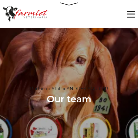
Portada
»
Staff
»
ANDRES AGUILAR
Our team