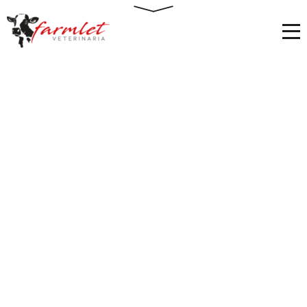
Portada
»
Catálogo
»
Dexapet
Dexapet