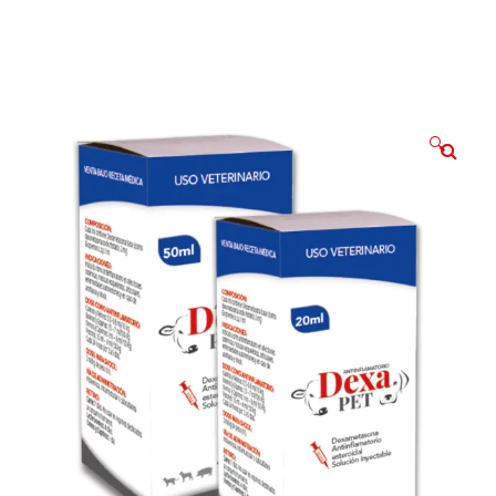
9
david
septiembre 9, 2023
0
🔍